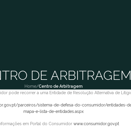
TRO DE ARBITRAGE
Home
/
Centro de Arbitragem
idor pode recorrer a uma Entidade de Resolução Alternativa de Lití
r.gov.pt/parceiros/sistema-de-defesa-do-consumidor/entidades-de-
mapa-e-lista-de-entidades.aspx
informações em Portal do Consumidor
www.consumidor.gov.pt