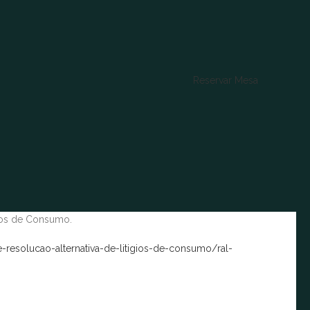
Reservar Mesa
M
gios de Consumo.
resolucao-alternativa-de-litigios-de-consumo/ral-